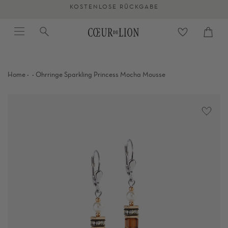
Direkt
KOSTENLOSE RÜCKGABE
zum
Menü
Suche
Inhalt
Warenkorb
schli
springen
·
·
Home
Ohrringe Sparkling Princess Mocha Mousse