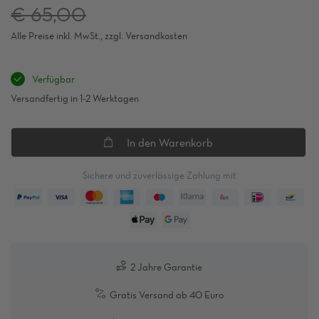
Regulärer
€ 65,00
Preis
Alle Preise inkl. MwSt., zzgl. Versandkosten
Verfügbar
Versandfertig in 1-2 Werktagen
In den Warenkorb
Sichere und zuverlässige Zahlung mit
2 Jahre Garantie
Gratis Versand ab 40 Euro