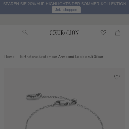
Direkt
SPAREN SIE 20% AUF HIGHLIGHTS DER SOMMER-KOLLEKTION
zum
Jetzt shoppen
Inhalt
springen
Menü
Suche
Warenkorb
schli
·
·
Home
Birthstone September Armband Lapislazuli Silber