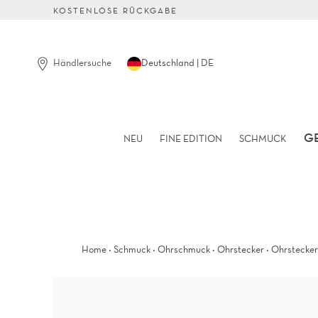
Direkt
KOSTENLOSE RÜCKGABE
zum
Inhalt
springen
Händlersuche
Deutschland | DE
G
NEU
FINE EDITION
SCHMUCK
·
·
·
·
Home
Schmuck
Ohrschmuck
Ohrstecker
Ohrstecker