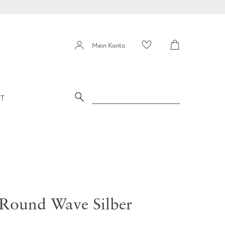
Warenkorb
Mein Konto
Mein
Konto
Suche
ET
 Round Wave Silber